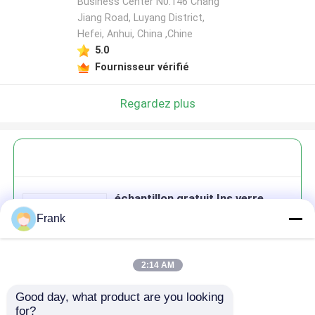
Business Center N0.146 Chang
Jiang Road, Luyang District,
Hefei, Anhui, China ,Chine
5.0
Fournisseur vérifié
Regardez plus
échantillon gratuit Ins verre
cascade texture tasse d'eau jus
Frank
tasse de liqueur tasse épaissie
2:14 AM
Good day, what product are you looking 
Continuer
for?