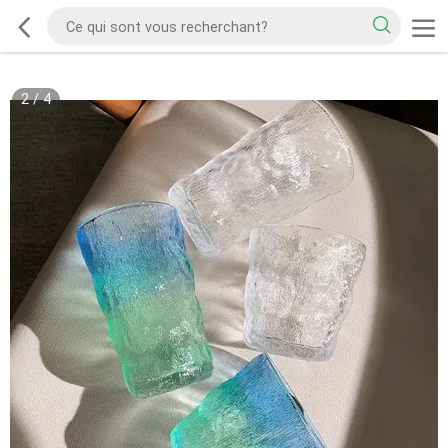
2
/
4