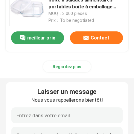
portables boîte à emballage
boîte à déjeuner
MOQ：3 000 pièces
Couvercle de bouteille
Prix：To be negotiated
Verres ménagers
meilleur prix
Contact
Regardez plus
Laisser un message
Nous vous rappellerons bientôt!