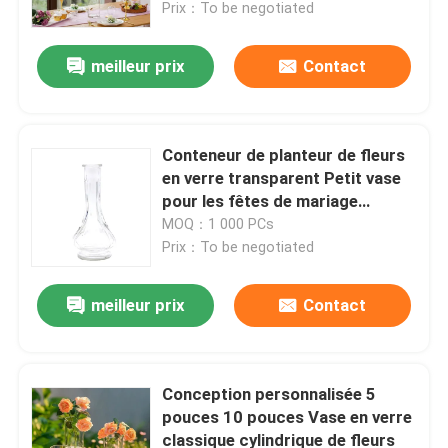
Prix：To be negotiated
meilleur prix
Contact
Conteneur de planteur de fleurs
en verre transparent Petit vase
pour les fêtes de mariage
Événement Décoration de bureau
MOQ：1 000 PCs
à domicile
Prix：To be negotiated
meilleur prix
Contact
Aperçu
Produits
Conception personnalisée 5
pouces 10 pouces Vase en verre
classique cylindrique de fleurs
A propos de nous