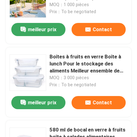
MOQ：1 000 pièces
Prix：To be negotiated
Visite d'usine
meilleur prix
Contact
Contrôle de la qualité
Contact
Boîtes à fruits en verre Boîte à
lunch Pour le stockage des
aliments Meilleur ensemble de
Demande de soumission
cuisine Conteneurs
MOQ：3 000 pièces
Prix：To be negotiated
Bouteilles en verre
meilleur prix
Contact
pots en verre
580 ml de bocal en verre à fruits
Coupe en verre
boîte à salades alimentaires