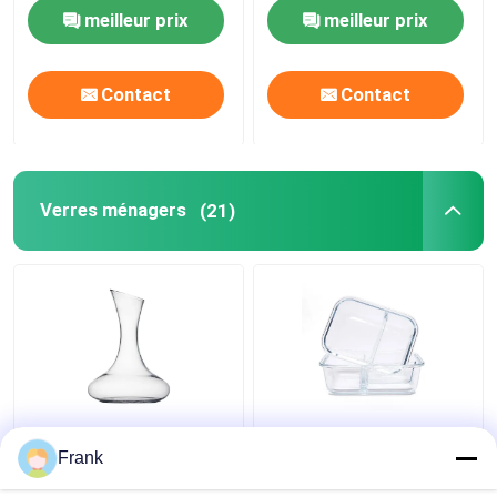
meilleur prix
meilleur prix
oem_bulk_metal_lug_cap_for_glass_j
vous pla\\u00eet envoyez-moi un devi
Contact
Contact
53 mm, MOQ est 30K\"]]
bocaux en verre 20mm 38mm 48mm 63mm\"
oem_bulk_metal_lug_cap_for_glass_j
Verres ménagers
(21)
vous pla\\u00eet envoyez-moi un devi
bocaux en verre 20mm 38mm 48mm 63mm
1.8L grand décanteur
Cuve à fruits en verre
de vin en verre
Boîte à lunch Salade de
Frank
personnalisé pour la
fruits Cuve de