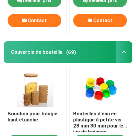
meilleur prix
meilleur prix
Contact
Contact
Couvercle de bouteille
(69)
Bouchon pour bougie
Bouteilles d'eau en
haut étanche
plastique à petite vis
28 mm 30 mm pour les
jus de boisson
53 mm, MOQ est 30K\"]]