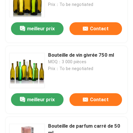
Prix：To be negotiated
Visite d'usine
meilleur prix
Contact
Contrôle de la qualité
Contact
Bouteille de vin givrée 750 ml
MOQ：3 000 pièces
Prix：To be negotiated
Demande de soumission
Bouteilles en verre
meilleur prix
Contact
pots en verre
Bouteille de parfum carré de 50
Coupe en verre
ml