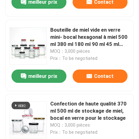
meilleur prix
Contact
Bouteille de miel vide en verre
mini- bocal hexagonal à miel 500
ml 380 ml 180 ml 90 ml 45 ml
avec couvercle
MOQ：3,000 pièces
Prix：To be negotiated
meilleur prix
Contact
Confection de haute qualité 370
ml 500 ml de stockage de miel,
bocal en verre pour le stockage
MOQ：3,000 pièces
Prix：To be negotiated