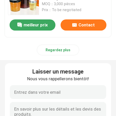
d'épices
MOQ：3,000 pièces
Prix：To be negotiated
Visite d'usine
meilleur prix
Contact
Contrôle de la qualité
Contact
Regardez plus
Demande de soumission
Laisser un message
Nous vous rappellerons bientôt!
Bouteilles en verre
pots en verre
Coupe en verre