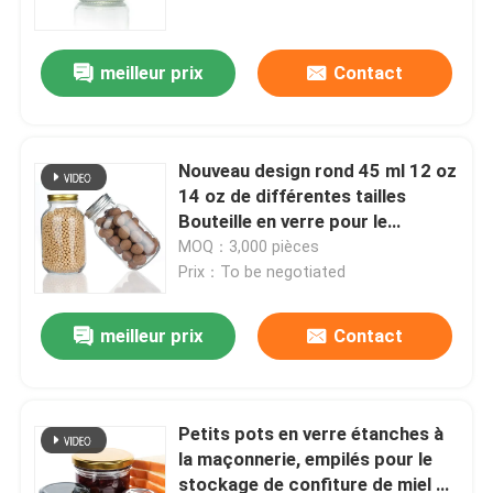
meilleur prix
Contact
Nouveau design rond 45 ml 12 oz
14 oz de différentes tailles
Bouteille en verre pour le
stockage des aliments
MOQ：3,000 pièces
Prix：To be negotiated
meilleur prix
Contact
Aperçu
Produits
Petits pots en verre étanches à
la maçonnerie, empilés pour le
stockage de confiture de miel et
A propos de nous