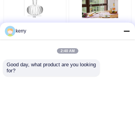
Vase en verre
Vase à fleurs en verre
transparent de style
transparent à cylindre
kerry
art déco européen
hydroponique pour
décoration d'hôtel
Cérémonie de mariage
2:40 AM
meilleur prix
meilleur prix
Good day, what product are you looking 
for?
Contact
Contact
Regardez plus
Aperçu
Au sujet de nous
Contactez-nous
Desktop Site
Plan du site
Politique de confidentialité