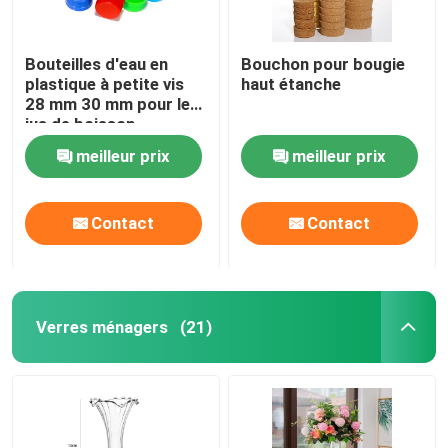
Bouteilles d'eau en
Bouchon pour bougie
plastique à petite vis
haut étanche
28 mm 30 mm pour les
jus de boisson
53 mm, MOQ est 30K\"]]
meilleur prix
meilleur prix
oem_bulk_metal_lug_cap_for_glass_j
vous pla\\u00eet envoyez-moi un devi
Contact
Contact
bocaux en verre 20mm 38mm 48mm 63mm
53 mm, MOQ est 30K\"]]
oem_bulk_metal_lug_cap_for_glass_j
Verres ménagers
(21)
vous pla\\u00eet envoyez-moi un devi
bocaux en verre 20mm 38mm 48mm 63mm\"